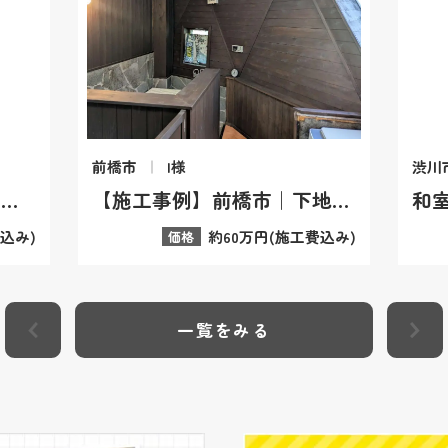
前橋市
I様
渋川
前橋市 子ども部屋 間仕切り｜費用と事例
【施工事例】前橋市｜下地補修からこだわる「内装塗装」で上質な空間へ
費込み)
約60万円(施工費込み)
価格
一覧をみる