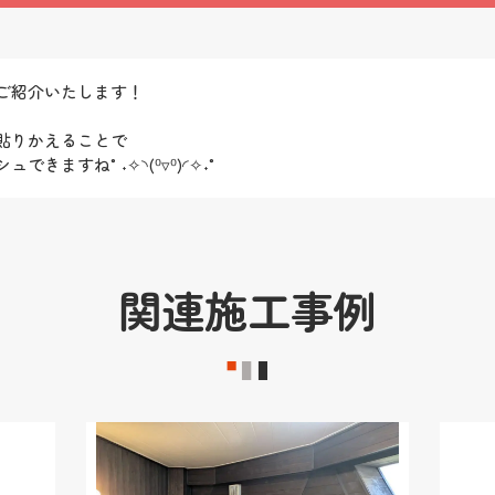
ご紹介いたします！
貼りかえることで
きますね°˖✧◝(⁰▿⁰)◜✧˖°
関連施工事例