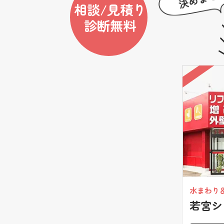
相談/見積り
診断無料
水まわり
若宮シ