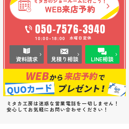
ミタカのショールームに行こう！
WEB
来店予約
050-7576-3940
10:00-18:00
水曜日定休
資料請求
見積り相談
LINE相談
ミタカ工房は迷惑な営業電話を一切しません！
安心してお気軽にお問い合わせください！