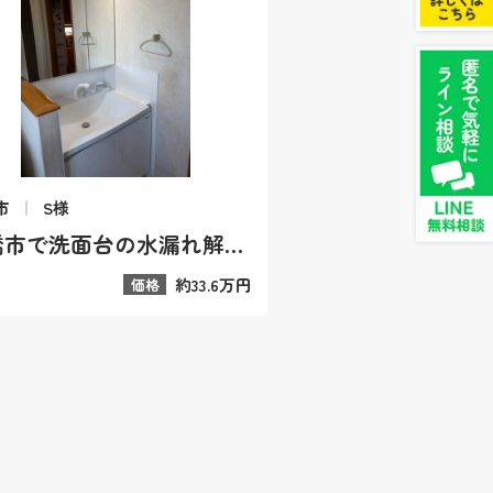
市
S様
前橋市で洗面台の水漏れ解消！2F洗面所を床補修とタカラ製にリフォーム
約33.6万円
価格