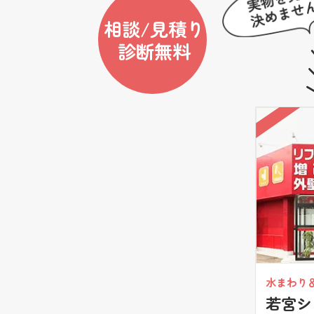
相談/見積り
診断無料
水まわり
若宮シ