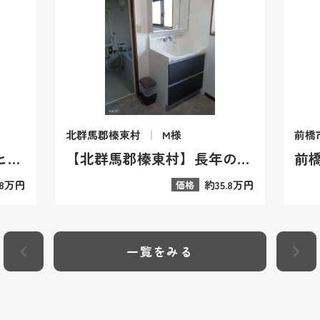
北群馬郡榛東村
M様
前橋
【前橋市】洗面ボウルのヒビ割れと床の軋みを解消！LIXIL「ピアラ」で叶える、毎朝が楽しくなる快適洗面リフォーム施工事例
【北群馬郡榛東村】長年の汚れが落ち切らない洗面台をリフォーム！トクラス「エポック」で「自分でキレイを育てる」感動の洗面所リフォーム事例
.8万円
約35.8万円
価格
一覧をみる