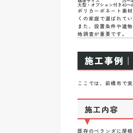
標準サイズ
25〜
大型・オプション付き
40〜
ポリカーボネート素
くの家庭で選ばれて
また、設置条件や建
地調査が重要です。
施工事例｜
ここでは、前橋市で
施工内容
既存のベランダに屋