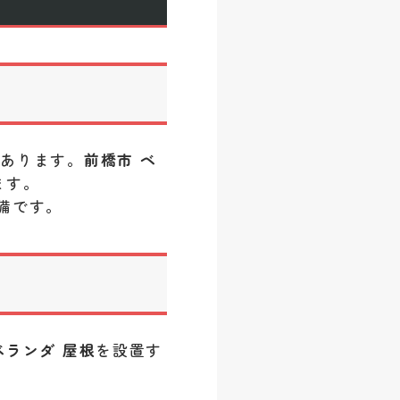
があります。
前橋市 ベ
ます。
備です。
ベランダ 屋根
を設置す