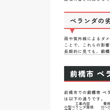
ベランダの
雨や紫外線によるダ
ことで、これらの影
長期的に見ても、
前橋
前橋市 ベ
前橋市での
前橋市 ベ
は以下の通りです。
工事内容
費
小型ベランダ屋根
15〜