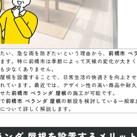
したい、急な雨を防ぎたいという理由から、
前橋市 ベ
います。特に前橋市は季節によって天候の変化が大き
とも少なくありません。
に屋根を設置することで、日常生活の快適さを向上さ
されています。最近では、デザイン性の高い商品や耐
わせた
前橋市 ベランダ 屋根
の施工が可能です。
市で
前橋市 ベランダ 屋根
の新設を検討している一般家
例について詳しく解説します。
ランダ 屋根を設置するメリッ