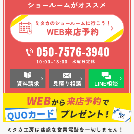
ショールームがオススメ
ミタカのショールームに行こう！
WEB
来店予約
050-7576-3940
10:00-18:00
水曜日定休
資料請求
見積り相談
LINE相談
ミタカ工房は迷惑な営業電話を一切しません！