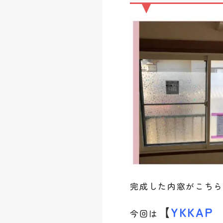
完成した内窓がこち
【
YKKAP
今回は