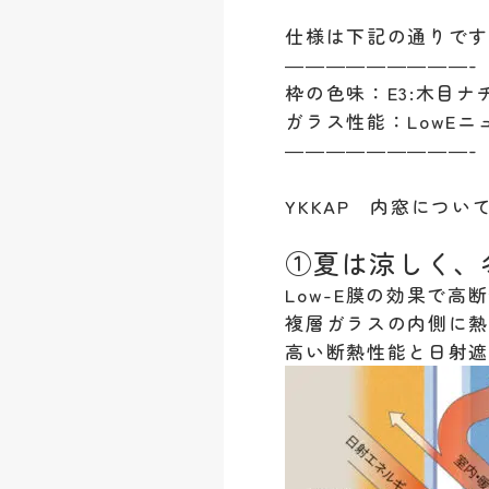
仕様は下記の通りです(#
—————————-
枠の色味：E3:木目ナ
ガラス性能：LowE
—————————-
YKKAP 内窓につ
①夏は涼しく、
Low-E膜の効果で高
複層ガラスの内側に熱
高い断熱性能と日射