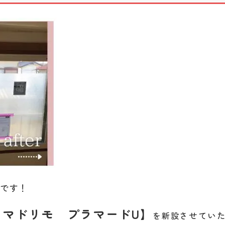
らです！
マドリモ プラマードU
】
を新設
させてい