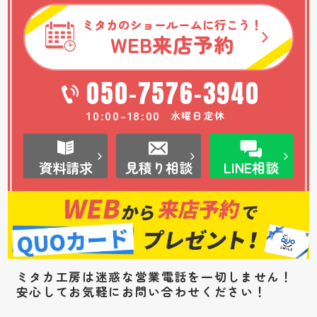
ミタカのショールームに行こう！
WEB
来店予約
050-7576-3940
10:00-18:00
水曜日定休
資料請求
見積り相談
LINE相談
ミタカ工房は迷惑な営業電話を一切しません！
安心してお気軽にお問い合わせください！