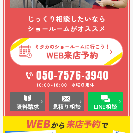
じっくり相談したいなら
ショールームがオススメ
ミタカのショールームに行こう！
WEB
来店予約
050-7576-3940
10:00-18:00
水曜日定休
資料請求
見積り相談
LINE相談