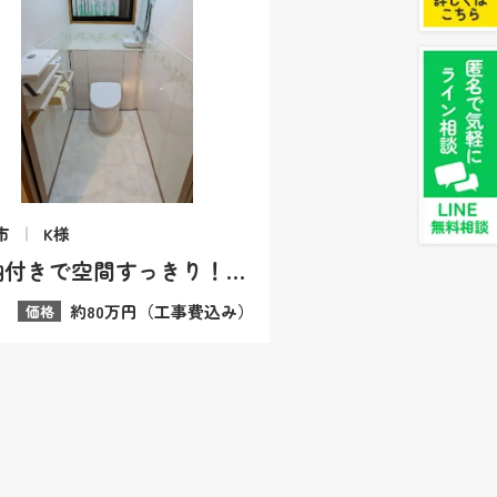
市
K様
収納付きで空間すっきり！TOTOレストパルで快適なトイレへ
約80万円（工事費込み）
価格