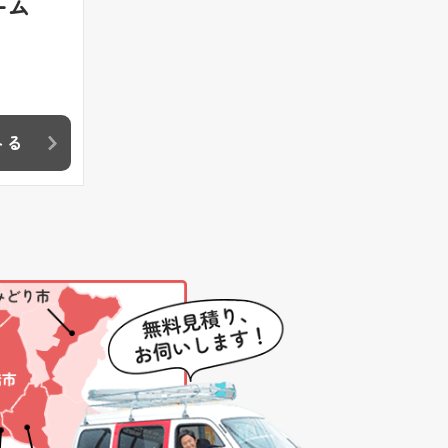
ーム
みる