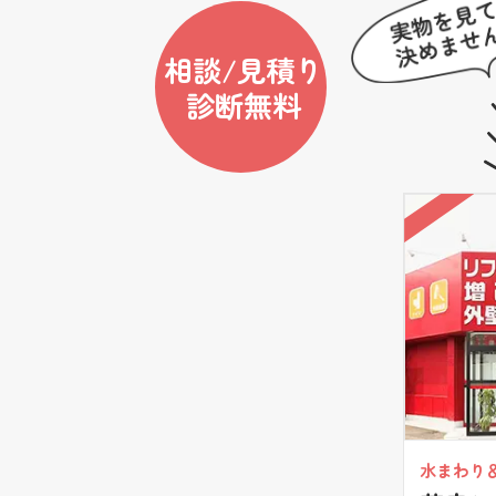
相談/見積り
診断無料
水まわり