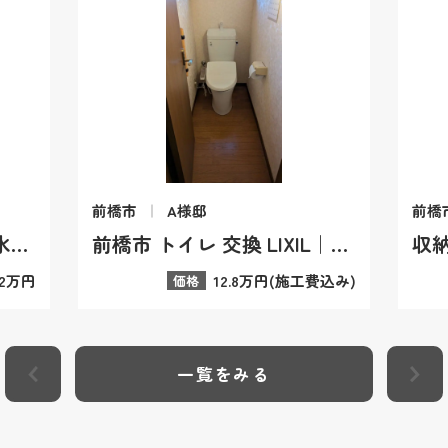
前橋市
A様邸
前橋
【前橋市近郊】トイレの水圧や手洗い器のお悩みを解消！スッキリ空間へ
前橋市 トイレ 交換 LIXIL｜費用と事例
.2万円
12.8万円(施工費込み)
価格
一覧をみる