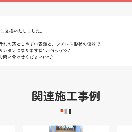
M】に交換いたしました。
汚れの落としやすい表面と、フチレス形状の便器で
ンになりますね°˖✧◝(⁰▿⁰)◜✧˖°
問い合わせください(^^♪
関連施工事例