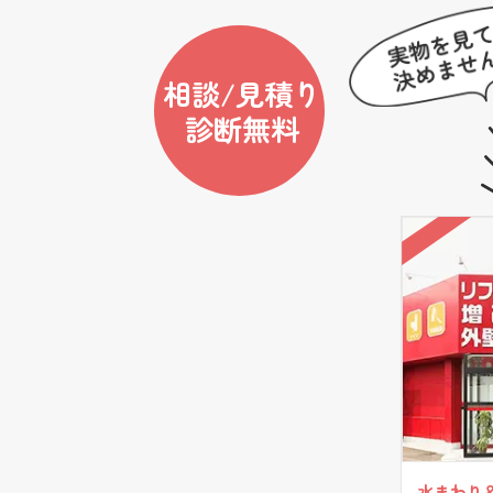
相談/見積り
診断無料
水まわり