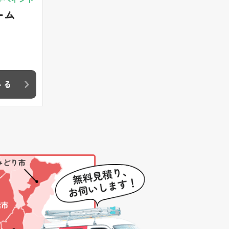
ーム
みる