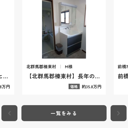
北群馬郡榛東村
M様
前橋
【前橋市】洗面ボウルのヒビ割れと床の軋みを解消！LIXIL「ピアラ」で叶える、毎朝が楽しくなる快適洗面リフォーム施工事例
【北群馬郡榛東村】長年の汚れが落ち切らない洗面台をリフォーム！トクラス「エポック」で「自分でキレイを育てる」感動の洗面所リフォーム事例
.8万円
約35.8万円
価格
一覧をみる