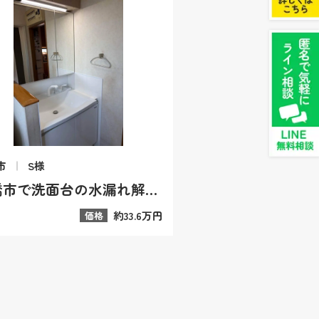
市
S様
前橋市で洗面台の水漏れ解消！2F洗面所を床補修とタカラ製にリフォーム
約33.6万円
価格