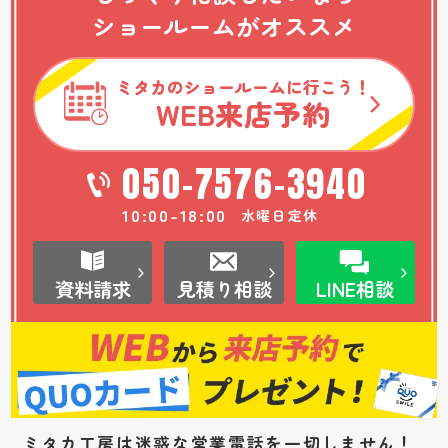
ショールームがオススメ
ミタカのショールームに行こう！
WEB
来店予約
050-7576-3940
10:00-18:00
水曜日定休
資料請求
見積り相談
LINE相談
ミタカ工房は迷惑な営業電話を一切しません！