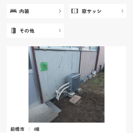
内装
窓サッシ
その他
前橋市
I様