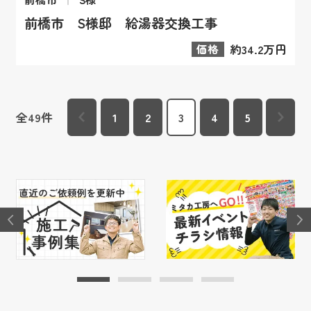
前橋市 S様邸 給湯器交換工事
価格
約34.2万円
全
49
件
1
2
3
4
5