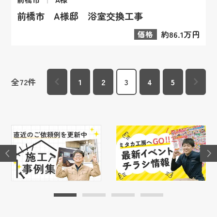
前橋市 A様邸 浴室交換工事
価格
約86.1万円
全
72
件
1
2
3
4
5