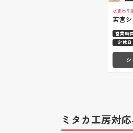
水まわり
若宮シ
営業時
定休日
シ
ミタカ工房対応