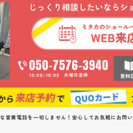
じっくり相談したいなら
シ
ミタカのショール
WEB
来
050-7576-3940
10:00-18:00
水曜日定休
資料
な営業電話を一切しません！安心してお気軽にお問