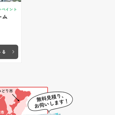
+ペイント
ーム
みる