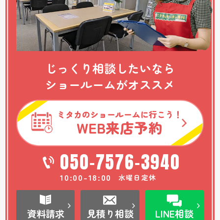
じっくり相談したいなら
ショールームがオススメ
ミタカのショールームに行こう！
WEB
来店予約
050-7576-3940
10:00-18:00
水曜日定休
資料請求
見積り相談
LINE相談