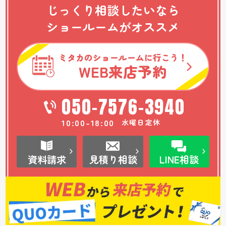
じっくり相談したいなら
ショールームがオススメ
ミタカのショールームに行こう！
WEB
来店予約
050-7576-3940
10:00-18:00
水曜日定休
資料請求
見積り相談
LINE相談