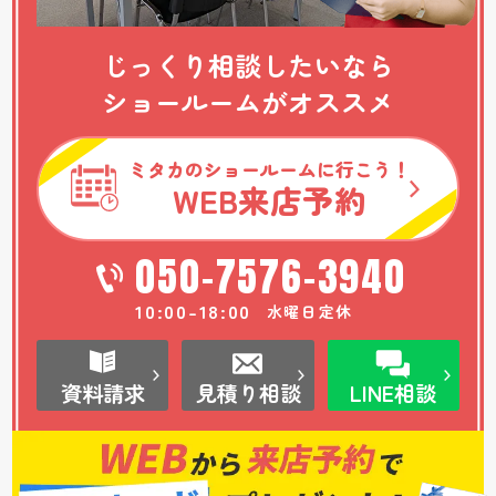
じっくり相談したいなら
ショールームがオススメ
ミタカのショールームに行こう！
WEB
来店予約
050-7576-3940
10:00-18:00
水曜日定休
資料請求
見積り相談
LINE相談