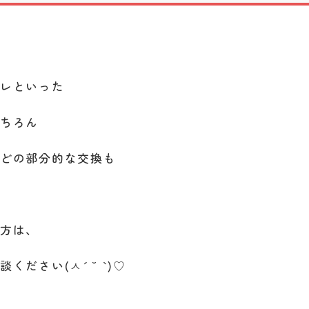
イレといった
もちろん
などの部分的な交換も
！
の方は、
ださい(ㅅ´ ˘ `)♡