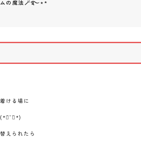
の魔法🪄︎︎࿐⋆*
ち着ける場に
́˘ฅ̀*)
に替えられたら