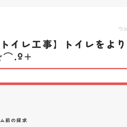
2
 トイレ工事】トイレをよ
⌒.º+
ム前の探求