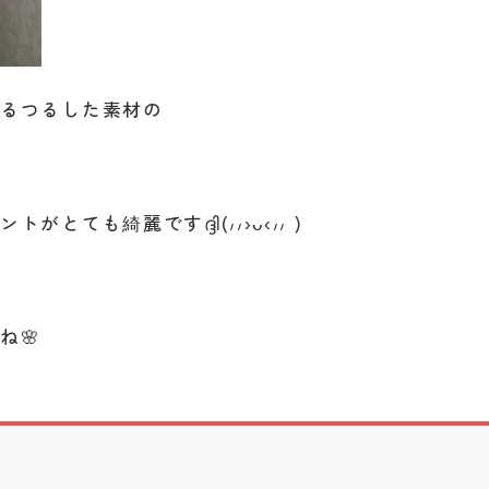
つるつるした素材の
。
とても綺麗ですദ്ദി(៸៸›ᴗ‹៸៸ )
ね🌸