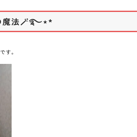
法🪄︎︎࿐⋆*
レです。