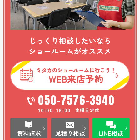
じっくり相談したいなら
ショールームがオススメ
ミタカのショールームに行こう！
WEB
来店予約
050-7576-3940
10:00-18:00
水曜日定休
資料請求
見積り相談
LINE相談