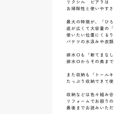
リクシル ピアラは
お掃除性と使いやす
最大の特徴が、「ひ
底が広くて大容量の
使いたい位置にくる
バケツの水汲みや衣類
排水口も「新てまな
排水口からその奥ま
また収納も「トール
たっぷり収納できて
収納などは色々組み合
リフォームでお困り
最後までお読みいた