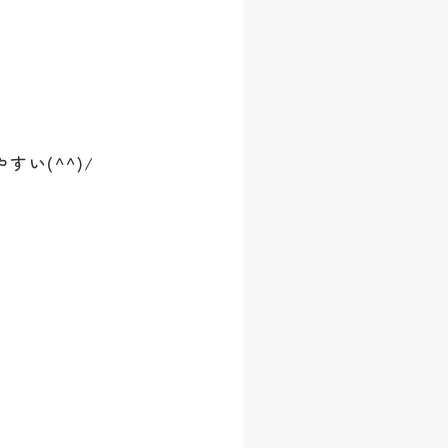
い(^^)/
♪