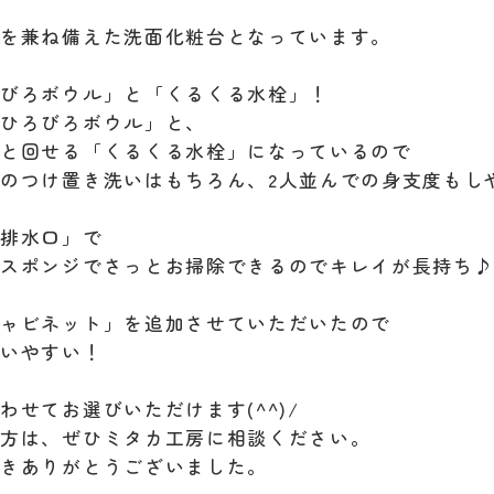
さを兼ね備えた洗面化粧台となっています。
ろびろボウル」と「くるくる水栓」！
「ひろびろボウル」と、
りと回せる「くるくる水栓」になっているので
のつけ置き洗いはもちろん、2人並んでの身支度もしやす
し排水口」で
でスポンジでさっとお掃除できるのでキレイが長持ち
キャビネット」を追加させていただいたので
使いやすい！
わせてお選びいただけます(^^)/
の方は、ぜひミタカ工房に相談ください。
だきありがとうございました。