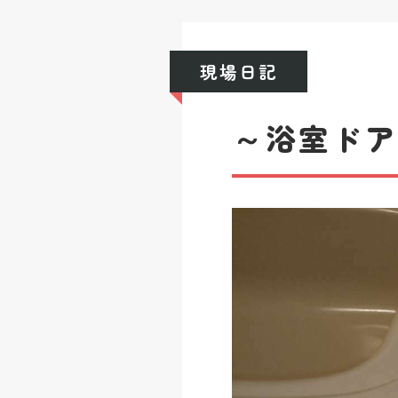
現場日記
～浴室ド