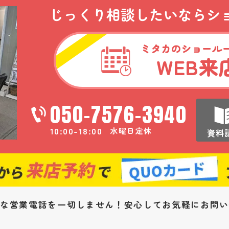
じっくり相談したいなら
シ
ミタカのショール
WEB
来
050-7576-3940
10:00-18:00
水曜日定休
資料
な営業電話を一切しません！安心してお気軽にお問