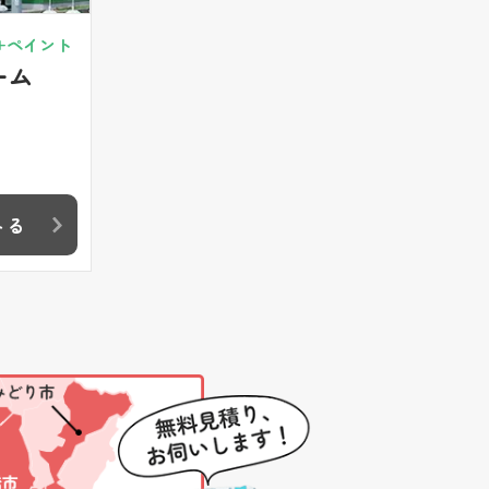
+ペイント
ーム
みる