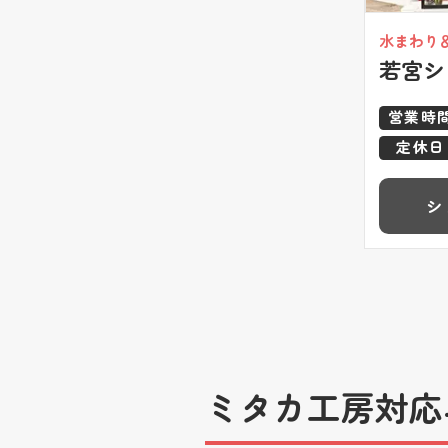
水まわり
若宮シ
営業時
定休日
シ
ミタカ工房対応