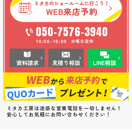
ミタカのショールームに行こう！
WEB
来店予約
050-7576-3940
10:00-18:00
水曜日定休
資料請求
見積り相談
LINE相談
ミタカ工房は迷惑な営業電話を一切しません！
安心してお気軽にお問い合わせください！