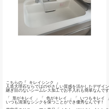
こちらの『 キレイシンク 』

人造大理石ならではのやさしい質感を活かしたデザイ
継ぎ目のないシームレス加工でお手入れも簡単なんですᐠ(ᐢ 
「 形がキレイ 」「 色がキレイ 」「 いつもキレイ 
いつも清潔なシンクを保つことができ優秀なんです!
