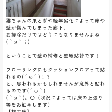
猫ちゃんの爪とぎや経年劣化によって床や
壁が傷んでしまった廊下、
お掃除だけではどうにもなりませんよね
(＾ω＾；)
ということで壁の補修と壁紙貼替です！
フローリングにもクッションフロアって貼
れるの(＾ω＾)！？
と、思われるかもしれませんが意外と貼れ
るのです(＾ω＾)
(＾ω＾)。〇（状況によっては床の上張り
等をお勧めします）
【施工後】