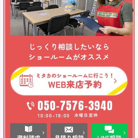
じっくり相談したいなら
ショールームがオススメ
ミタカのショールームに行こう！
WEB
来店予約
050-7576-3940
10:00-18:00
水曜日定休
資料請求
見積り相談
LINE相談