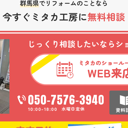
群馬県
でリフォームのことなら
今すぐミタカ工房に
無料相談
じっくり相談したいなら
シ
ミタカのショール
WEB
来
050-7576-3940
10:00-18:00
水曜日定休
資料