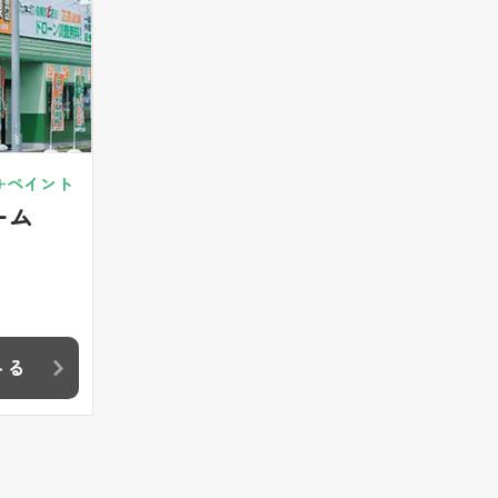
+ペイント
ーム
みる