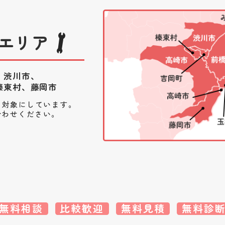
エリア
、渋川市、
榛東村、藤岡市
を対象にしています。
合わせください。
無料相談
比較歓迎
無料見積
無料診