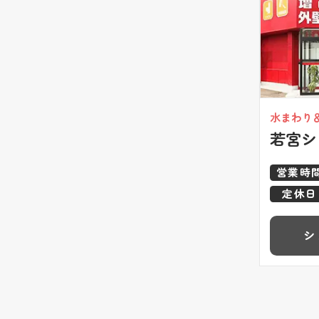
水まわり
若宮シ
営業時
定休日
シ