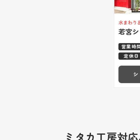
水まわり
若宮シ
営業時
定休日
シ
ミタカ工房対応