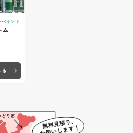
+ペイント
ーム
みる