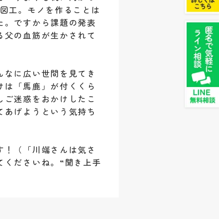
が図工。モノを作ることは
た。ですから課題の発表
る父の血筋が生かされて
んなに広い世間を見てき
けは「馬鹿」が付くくら
しご迷惑をおかけしたこ
てあげようという気持ち
す！（「川端さんは気さ
てくださいね。“聞き上手