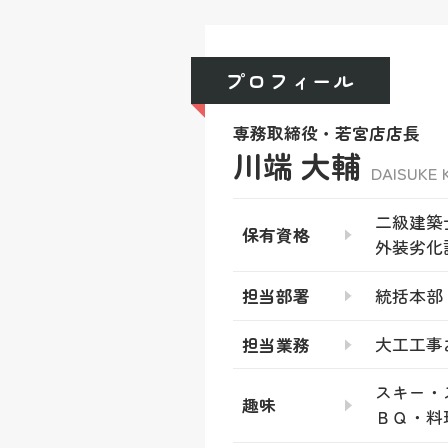
プロフィール
専務取締役・若宮店店長
川端 大輔
DAISUKE
二級建築
保有資格
外装劣化
統括本部
担当部署
大工工事
担当業務
スキー・
趣味
ＢＱ・料