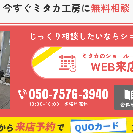
今すぐミタカ工房に
無料相談
じっくり相談したいなら
シ
ミタカのショール
WEB
来
050-7576-3940
10:00-18:00
水曜日定休
資料