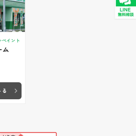
+ペイント
ーム
みる