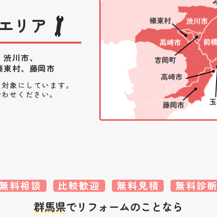
エリア
、渋川市、
榛東村、藤岡市
を対象にしています。
合わせください。
無料相談
比較歓迎
無料見積
無料診
群馬県
でリフォームのことなら