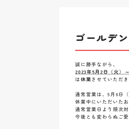
ゴールデ
誠に勝手ながら、
2023
年
5
月
2
日（火）
は
休業
させていただ
通常営業は、5月6日
休業中にいただいた
通常営業日より順次
今後とも変わらぬご