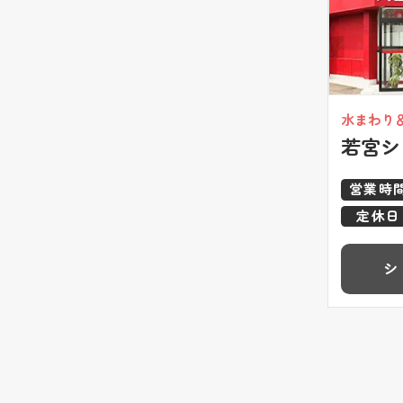
水まわり
若宮シ
営業時
定休日
シ