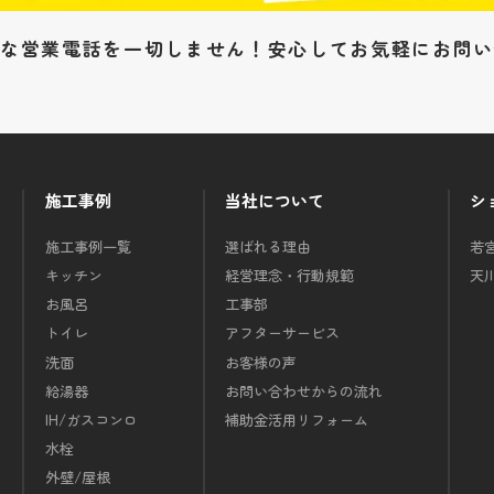
な営業電話を一切しません！安心してお気軽にお問
施工事例
当社について
シ
施工事例一覧
選ばれる理由
若
キッチン
経営理念・行動規範
天
お風呂
工事部
トイレ
アフターサービス
洗面
お客様の声
給湯器
お問い合わせからの流れ
IH/ガスコンロ
補助金活用リフォーム
水栓
外壁/屋根