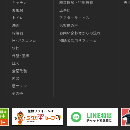
キッチン
経営理念・行動規範
天
お風呂
工事部
トイレ
アフターサービス
洗面
お客様の声
給湯器
お問い合わせからの流れ
IH/ガスコンロ
補助金活用リフォーム
水栓
外壁/屋根
LDK
全面改装
内装
窓サッシ
その他