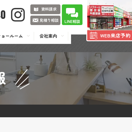
資料請求
40
見積り相談
LINE相談
WEB来店予約
ショールーム
会社案内
報