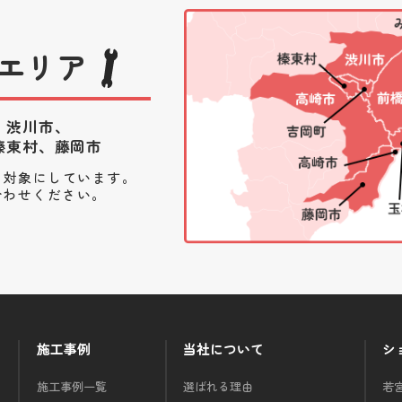
エリア
、渋川市、
榛東村、藤岡市
を対象にしています。
合わせください。
施工事例
当社について
シ
施工事例一覧
選ばれる理由
若