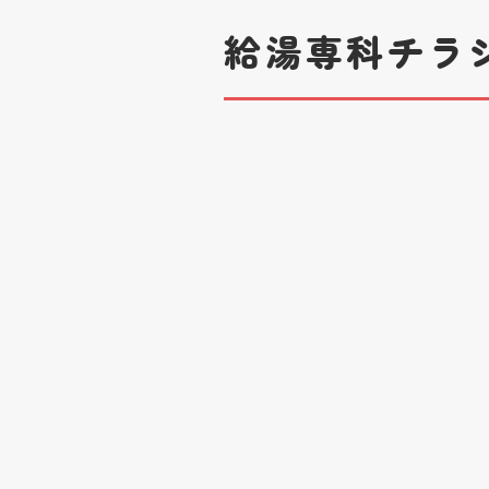
給湯専科チラ